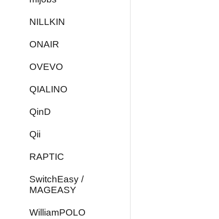
NILLKIN
ONAIR
OVEVO
QIALINO
QinD
Qii
RAPTIC
SwitchEasy /
MAGEASY
WilliamPOLO