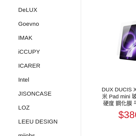
DeLUX
Goevno
IMAK
iCCUPY
ICARER
Intel
DUX DUCIS X
JISONCASE
米 Pad mini 玻
硬度 鋼化膜
LOZ
貼 螢幕
$38
LEEU DESIGN
mijobs