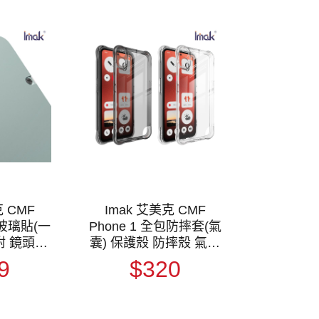
克 CMF
Imak 艾美克 CMF
頭玻璃貼(一
Phone 1 全包防摔套(氣
附 鏡頭貼
囊) 保護殼 防摔殼 氣囊
 鏡頭膜
套 透明套 TPU軟套 不
9
$320
易發黃