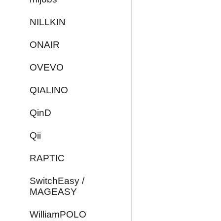
NILLKIN
ONAIR
OVEVO
QIALINO
QinD
Qii
RAPTIC
SwitchEasy /
MAGEASY
WilliamPOLO