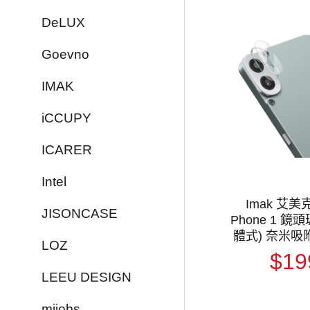
DeLUX
Goevno
IMAK
iCCUPY
ICARER
Intel
Imak 艾美
JISONCASE
Phone 1 鏡
體式) 奈米吸
LOZ
鏡頭保護貼
$19
LEEU DESIGN
mijobs