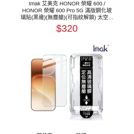
Imak 艾美克 HONOR 榮耀 600 /
HONOR 榮耀 600 Pro 5G 滿版鋼化玻
璃貼(黑邊)(無塵艙)(可指紋解鎖) 太空艙
貼膜神器 手殘救星 玻璃膜 鋼化膜 手機
$320
螢幕貼 保護貼