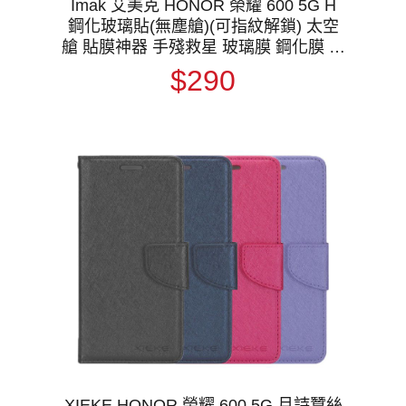
Imak 艾美克 HONOR 榮耀 600 5G H
鋼化玻璃貼(無塵艙)(可指紋解鎖) 太空
艙 貼膜神器 手殘救星 玻璃膜 鋼化膜 手
機螢幕貼 保護貼
$290
XIEKE HONOR 榮耀 600 5G 月詩蠶絲