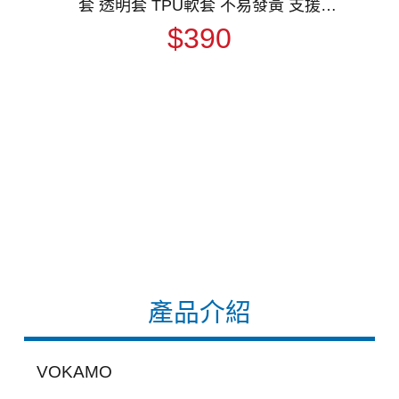
套 透明套 TPU軟套 不易發黃 支援
MagSafe
$390
產品介紹
VOKAMO