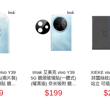
ivo Y39
Imak 艾美克 vivo Y39
XIEKE vi
(兩片裝)
5G 鏡頭玻璃貼(一體式)
詩蠶絲紋
頭貼 鏡頭
(曜黑版) 奈米吸附 鏡頭
站立 可插
鏡頭膜
貼 鏡頭保護貼 鏡頭膜
機套 側
9
$199
$