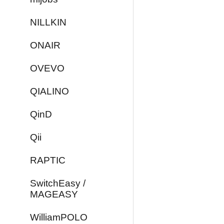
NILLKIN
ONAIR
OVEVO
QIALINO
QinD
Qii
RAPTIC
SwitchEasy /
MAGEASY
WilliamPOLO