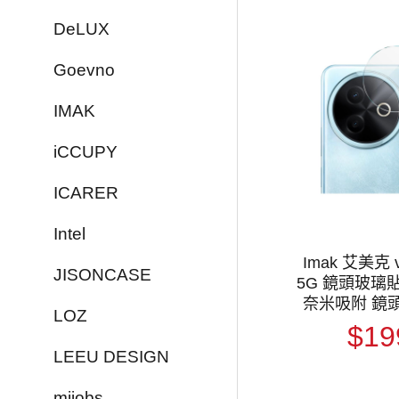
DeLUX
Goevno
IMAK
iCCUPY
ICARER
Intel
Imak 艾美克 v
JISONCASE
5G 鏡頭玻璃貼
奈米吸附 鏡
LOZ
保護貼 
$19
LEEU DESIGN
mijobs