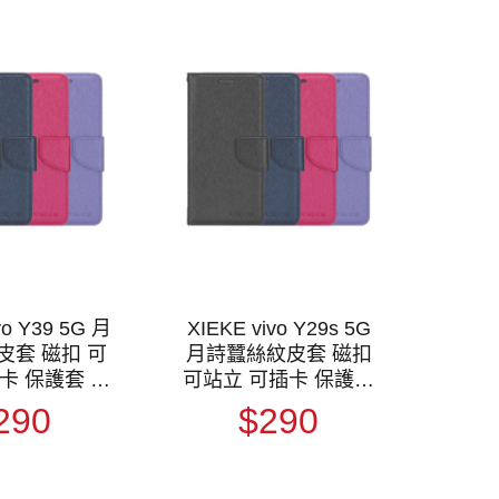
vo Y39 5G 月
XIEKE vivo Y29s 5G
皮套 磁扣 可
月詩蠶絲紋皮套 磁扣
卡 保護套 手
可站立 可插卡 保護套
翻皮套 翻蓋皮
手機套 側翻皮套 翻蓋
290
$290
套
皮套