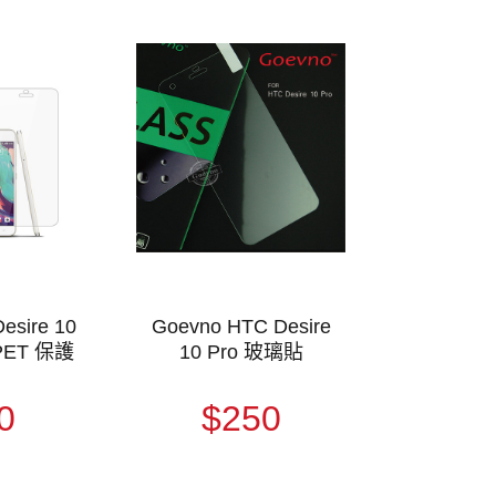
esire 10
Goevno HTC Desire
 PET 保護
10 Pro 玻璃貼
0
$250