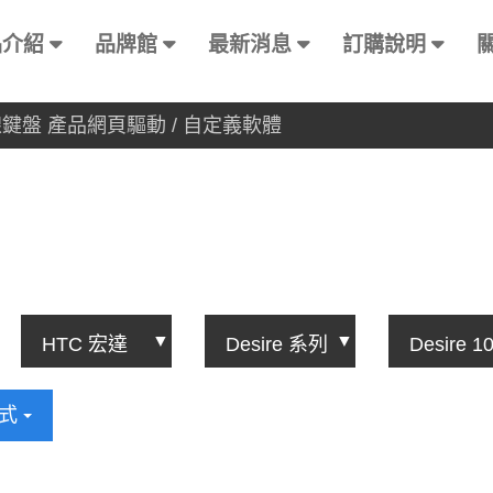
品介紹
品牌館
最新消息
訂購說明
有線鍵盤 產品網頁驅動 / 自定義軟體
方式