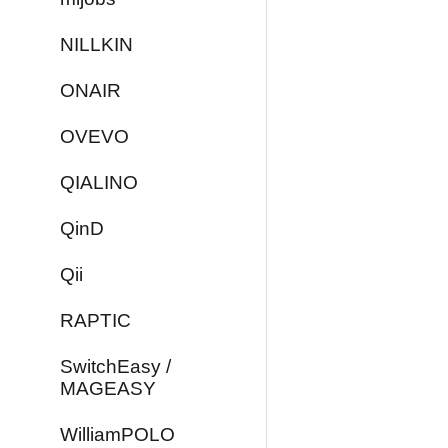
NILLKIN
ONAIR
OVEVO
QIALINO
QinD
Qii
RAPTIC
SwitchEasy /
MAGEASY
WilliamPOLO