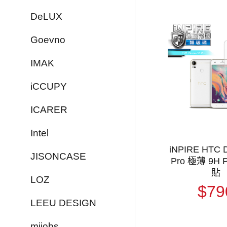
DeLUX
Goevno
IMAK
iCCUPY
ICARER
Intel
iNPIRE HTC D
JISONCASE
Pro 極薄 9H
貼
LOZ
$79
LEEU DESIGN
mijobs