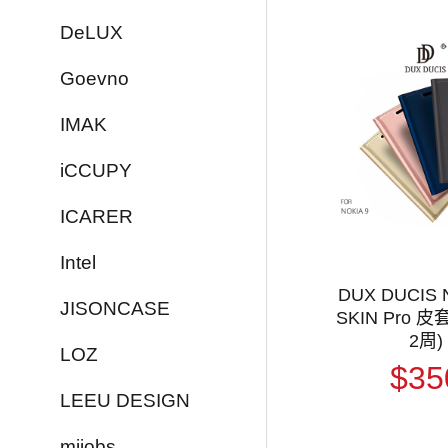
DeLUX
Goevno
IMAK
iCCUPY
ICARER
Intel
DUX DUCIS 
JISONCASE
SKIN Pro 皮
2周)
LOZ
$35
LEEU DESIGN
mijobs