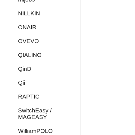
NILLKIN
ONAIR
OVEVO
QIALINO
QinD
Qii
RAPTIC
SwitchEasy /
MAGEASY
WilliamPOLO