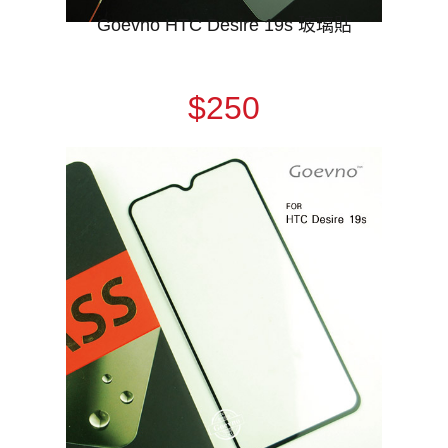
Goevno HTC Desire 19s 玻璃貼
$250