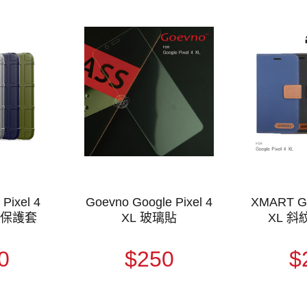
Pixel 4
Goevno Google Pixel 4
XMART Go
盾保護套
XL 玻璃貼
XL 
0
$250
$