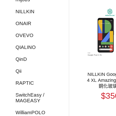
NILLKIN
ONAIR
OVEVO
QIALINO
QinD
Qii
NILLKIN Goog
4 XL Amazin
RAPTIC
鋼化玻
$35
SwitchEasy /
MAGEASY
WilliamPOLO