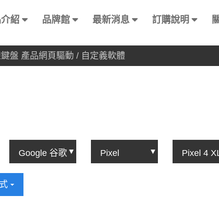
品介紹
品牌館
最新消息
訂購說明
有線鍵盤 產品網頁驅動 / 自定義軟體
方式