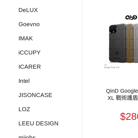
DeLUX
Goevno
IMAK
iCCUPY
ICARER
Intel
QinD Google 
JISONCASE
XL 戰術護
LOZ
$28
LEEU DESIGN
mijobs