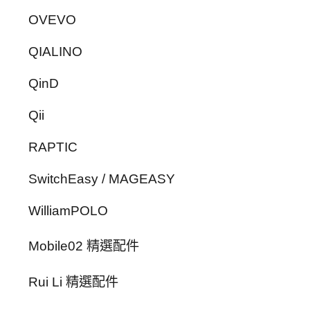
OVEVO
QIALINO
QinD
Qii
RAPTIC
SwitchEasy / MAGEASY
WilliamPOLO
Mobile02 精選配件
Rui Li 精選配件