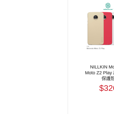
NILLKIN Mo
Moto Z2 Pl
保護
$32