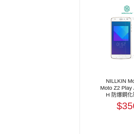
NILLKIN Mo
Moto Z2 Play
H 防爆鋼
$35