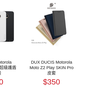
torola
DUX DUCIS Motorola
ay 超級護盾
Moto Z2 Play SKIN Pro
殼
皮套
0
$350