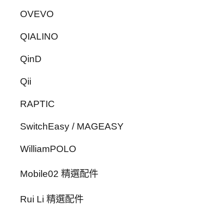
OVEVO
QIALINO
QinD
Qii
RAPTIC
SwitchEasy / MAGEASY
WilliamPOLO
Mobile02 精選配件
Rui Li 精選配件