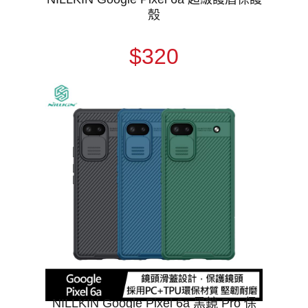
殼
$320
NILLKIN Google Pixel 6a 黑鏡 Pro 保