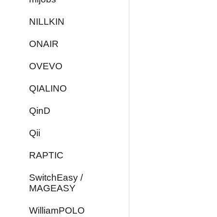
NILLKIN
ONAIR
OVEVO
QIALINO
QinD
Qii
RAPTIC
SwitchEasy /
MAGEASY
WilliamPOLO