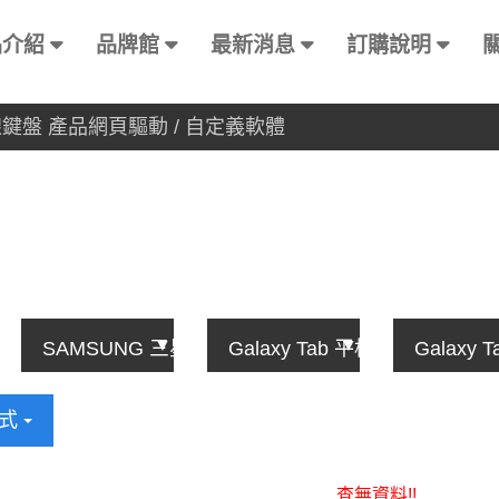
品介紹
品牌館
最新消息
訂購說明
有線鍵盤 產品網頁驅動 / 自定義軟體
方式
查無資料!!