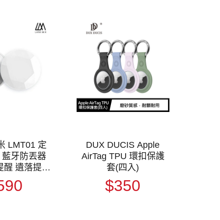
米 LMT01 定
DUX DUCIS Apple
 藍牙防丟器
AirTag TPU 環扣保護
提醒 遺落提醒
套(四入)
援 Find My
590
$350
網路