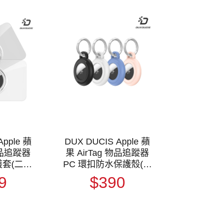
Apple 蘋
DUX DUCIS Apple 蘋
 物品追蹤器
果 AirTag 物品追蹤器
套(二入)
PC 環扣防水保護殼(四
 不易掉出
入) 保護套 鑰匙扣 快拆
9
$390
扣 防水版