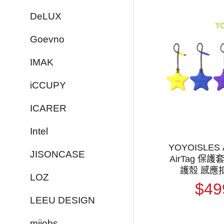
DeLUX
Goevno
IMAK
iCCUPY
ICARER
Intel
YOYOISLES A
JISONCASE
AirTag 保護套
護殼 感應
LOZ
$49
LEEU DESIGN
mijobs