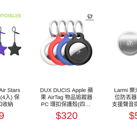
ir Stars
DUX DUCIS Apple 蘋
Larmi 樂
(4入) 保
果 AirTag 物品追蹤器
位防丟器
扣收納
PC 環扣保護殼(四入)
支援聲音
保護套 鑰匙扣 快拆扣
丟失模式 支
9
$320
$