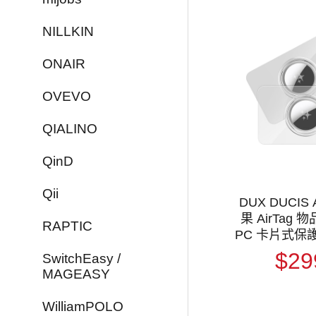
NILLKIN
ONAIR
OVEVO
QIALINO
QinD
Qii
DUX DUCIS 
果 AirTag
RAPTIC
PC 卡片式保護
更好卡入錢包
$29
SwitchEasy /
MAGEASY
WilliamPOLO