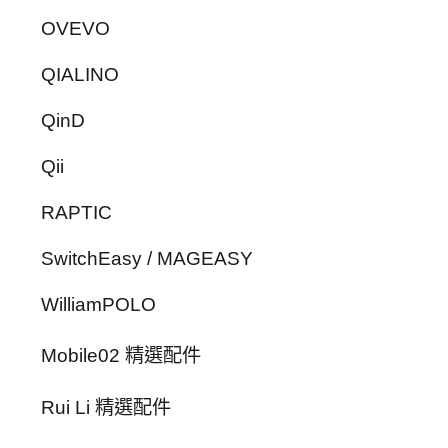
OVEVO
QIALINO
QinD
Qii
RAPTIC
SwitchEasy / MAGEASY
WilliamPOLO
Mobile02 精選配件
Rui Li 精選配件