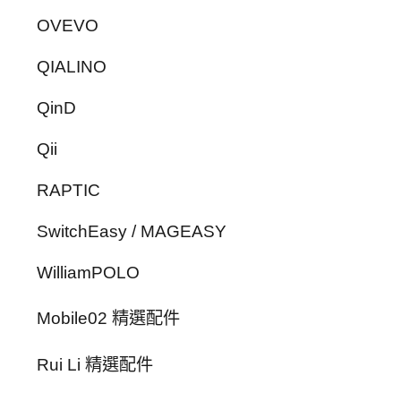
OVEVO
QIALINO
QinD
Qii
RAPTIC
SwitchEasy / MAGEASY
WilliamPOLO
Mobile02 精選配件
Rui Li 精選配件