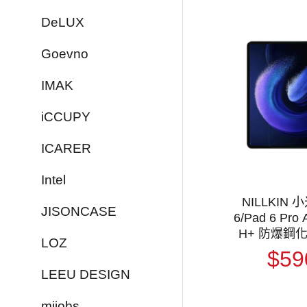
DeLUX
Goevno
IMAK
iCCUPY
ICARER
Intel
NILLKIN 小
JISONCASE
6/Pad 6 Pro
H+ 防爆鋼
LOZ
$59
LEEU DESIGN
mijobs