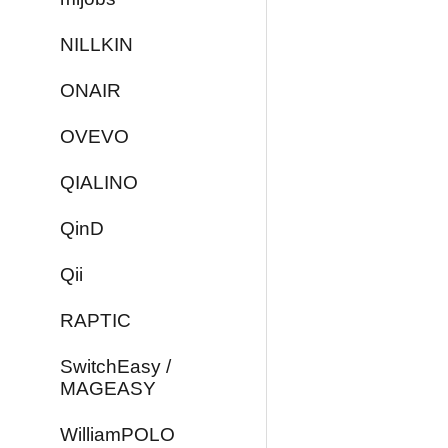
NILLKIN
ONAIR
OVEVO
QIALINO
QinD
Qii
RAPTIC
SwitchEasy /
MAGEASY
WilliamPOLO