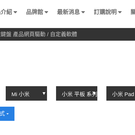
品介紹
品牌館
最新消息
訂購說明
有線鍵盤 產品網頁驅動 / 自定義軟體
方式