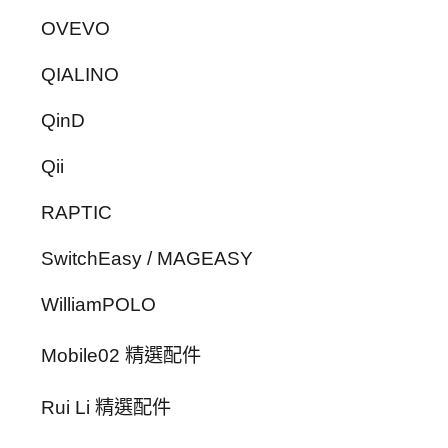
OVEVO
QIALINO
QinD
Qii
RAPTIC
SwitchEasy / MAGEASY
WilliamPOLO
Mobile02 精選配件
Rui Li 精選配件