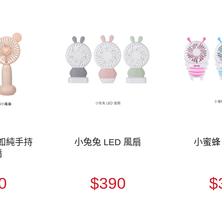
1 如純手持
小兔兔 LED 風扇
小蜜蜂 
扇
0
$390
$