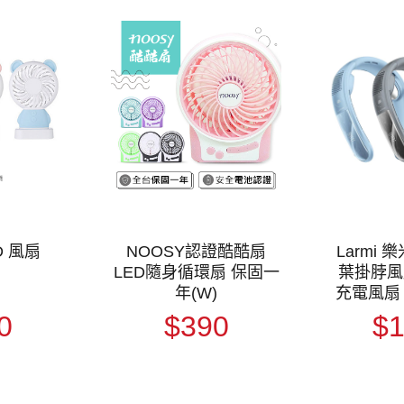
D 風扇
NOOSY認證酷酷扇
Larmi 樂
LED隨身循環扇 保固一
葉掛脖風
年(W)
充電風扇
輕 B
0
$390
$