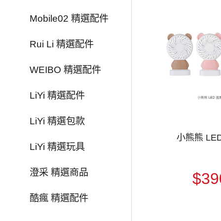
Mobile02 精選配件
Rui Li 精選配件
WEIBO 精選配件
LiYi 精選配件
LiYi 精選包款
小熊熊 LE
LiYi 精選玩具
澄采 精選商品
$39
酷瘋 精選配件