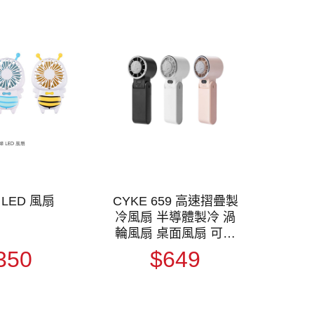
LED 風扇
CYKE 659 高速摺疊製
冷風扇 半導體製冷 渦
輪風扇 桌面風扇 可立
風扇 夾式底座 超長續
350
$649
航 BSMI 認證