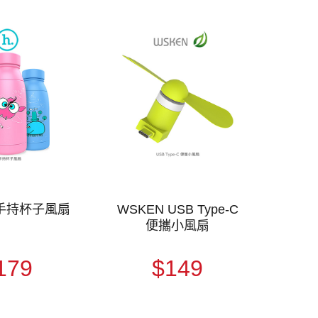
2 手持杯子風扇
WSKEN USB Type-C
便攜小風扇
179
$149