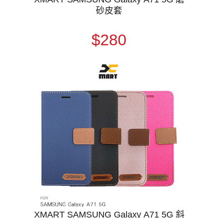
砂皮套
$280
XMART SAMSUNG Galaxy A71 5G 斜