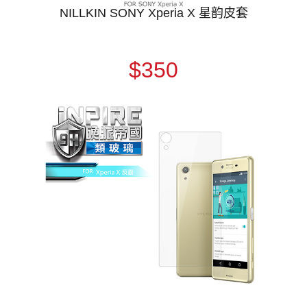
NILLKIN SONY Xperia X 星韵皮套
$350