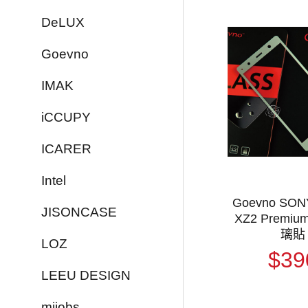
DeLUX
Goevno
IMAK
iCCUPY
ICARER
Intel
Goevno SONY
JISONCASE
XZ2 Premi
璃貼
LOZ
$39
LEEU DESIGN
mijobs