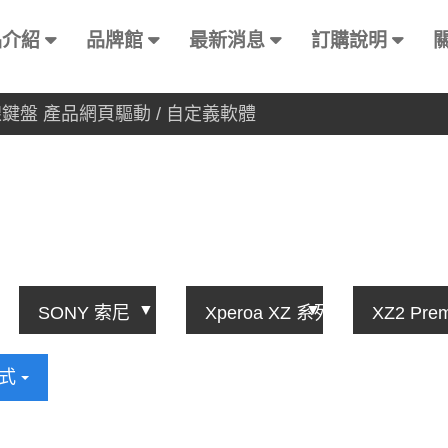
品介紹
品牌館
最新消息
訂購說明
有線鍵盤 產品網頁驅動 / 自定義軟體
方式