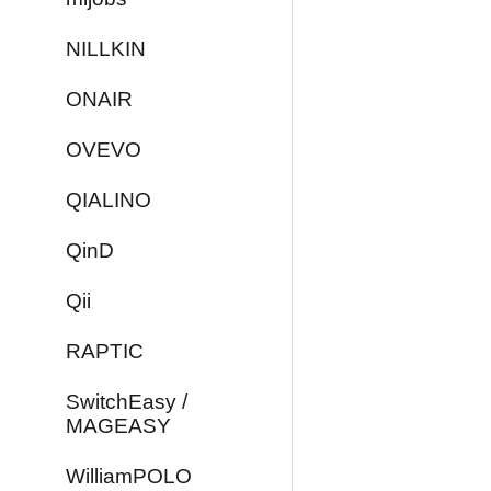
NILLKIN
ONAIR
OVEVO
QIALINO
QinD
Qii
RAPTIC
SwitchEasy /
MAGEASY
WilliamPOLO