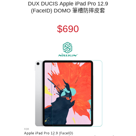
DUX DUCIS Apple iPad Pro 12.9
(FaceID) DOMO 筆槽防摔皮套
$690