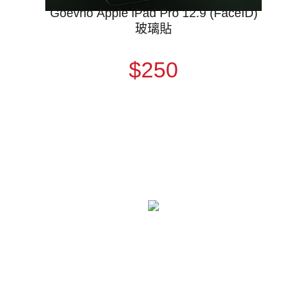
Goevno Apple iPad Pro 12.9 (FaceID)
玻璃貼
$250