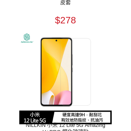
皮套
$278
NILLKIN 小米 12 Lite 5G Amazing