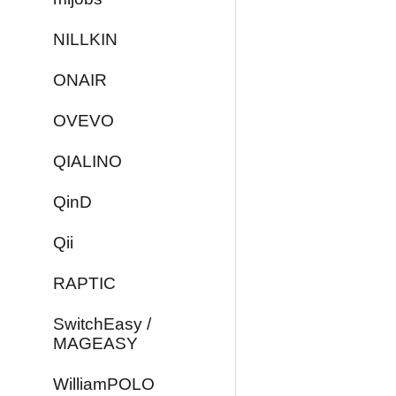
NILLKIN
ONAIR
OVEVO
QIALINO
QinD
Qii
RAPTIC
SwitchEasy /
MAGEASY
WilliamPOLO