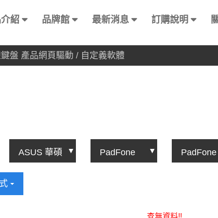
品介紹
品牌館
最新消息
訂購說明
有線鍵盤 產品網頁驅動 / 自定義軟體
方式
查無資料!!