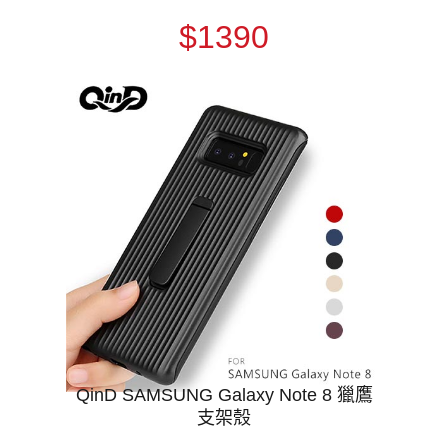
$1390
QinD SAMSUNG Galaxy Note 8 獵鷹
支架殼