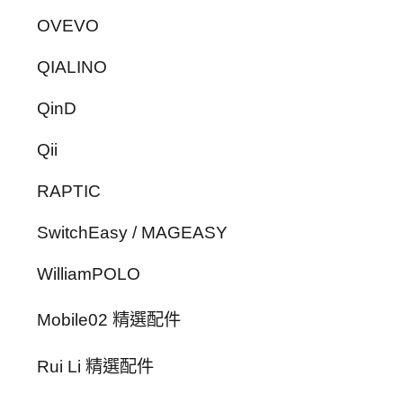
OVEVO
QIALINO
QinD
Qii
RAPTIC
SwitchEasy / MAGEASY
WilliamPOLO
Mobile02 精選配件
Rui Li 精選配件