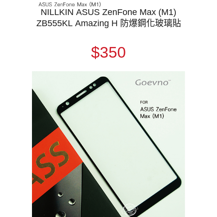
NILLKIN ASUS ZenFone Max (M1)
ZB555KL Amazing H 防爆鋼化玻璃貼
$350