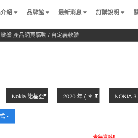
品介紹
品牌館
最新消息
訂購說明
有線鍵盤 產品網頁驅動 / 自定義軟體
方式
查無資料!!