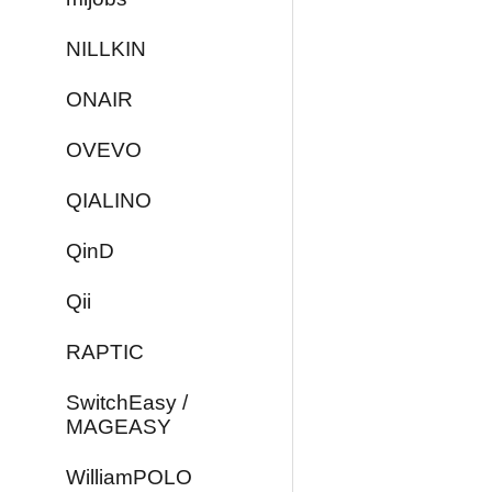
NILLKIN
ONAIR
OVEVO
QIALINO
QinD
Qii
RAPTIC
SwitchEasy /
MAGEASY
WilliamPOLO