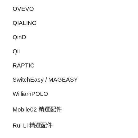
OVEVO
QIALINO
QinD
Qii
RAPTIC
SwitchEasy / MAGEASY
WilliamPOLO
Mobile02 精選配件
Rui Li 精選配件