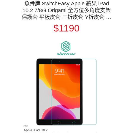
魚骨牌 SwitchEasy Apple 蘋果 iPad
10.2 7/8/9 Origami 全方位多角度支架
保護套 平板皮套 三折皮套 Y折皮套 翻
蓋皮套 側翻皮套 預留筆槽 支援休眠喚
$1190
醒