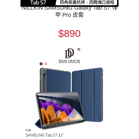
NILLKIN SAMSUNG Galaxy Tab S7 悍
甲 Pro 皮套
$890