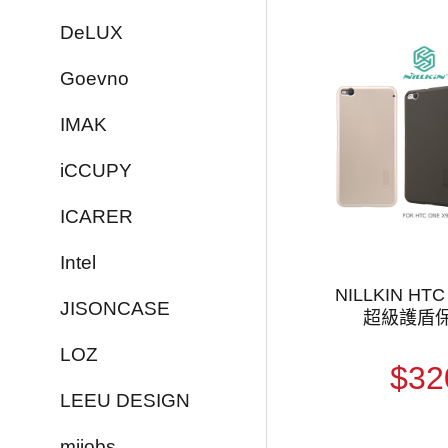
DeLUX
Goevno
IMAK
iCCUPY
ICARER
Intel
NILLKIN HTC
JISONCASE
超級護盾
LOZ
$32
LEEU DESIGN
mijobs