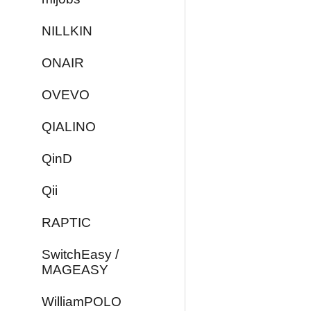
NILLKIN
ONAIR
OVEVO
QIALINO
QinD
Qii
RAPTIC
SwitchEasy /
MAGEASY
WilliamPOLO