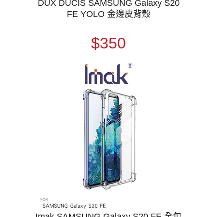
DUX DUCIS SAMSUNG Galaxy S20
FE YOLO 金邊皮背殼
$350
Imak SAMSUNG Galaxy S20 FE 全包