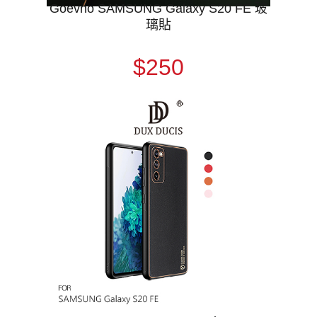
Goevno SAMSUNG Galaxy S20 FE 玻
璃貼
$250