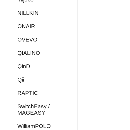
NILLKIN
ONAIR
OVEVO
QIALINO
QinD
Qii
RAPTIC
SwitchEasy /
MAGEASY
WilliamPOLO