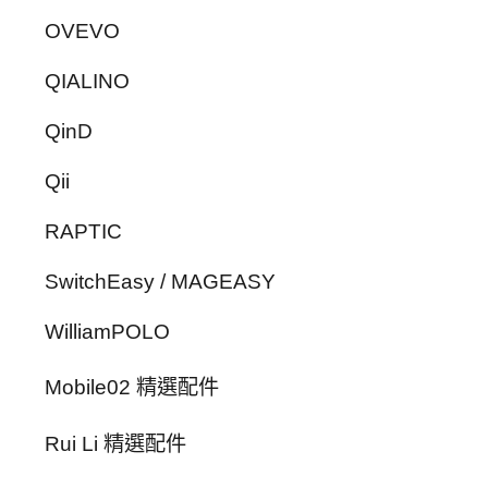
OVEVO
QIALINO
QinD
Qii
RAPTIC
SwitchEasy / MAGEASY
WilliamPOLO
Mobile02 精選配件
Rui Li 精選配件