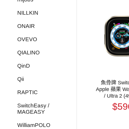
NILLKIN
ONAIR
OVEVO
QIALINO
QinD
Qii
魚骨牌 Switc
Apple 蘋果 Wat
RAPTIC
/ Ultra 2 (49mm)
Modern Hybr
$59
SwitchEasy /
化玻璃鋁合金
MAGEASY
錶殼 保護套
殼膜一
WilliamPOLO