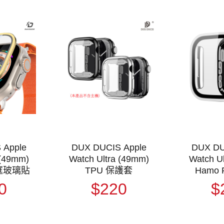
 Apple
DUX DUCIS Apple
DUX DU
 (49mm)
Watch Ultra (49mm)
Watch U
金框玻璃貼
TPU 保護套
Hamo
0
$220
$