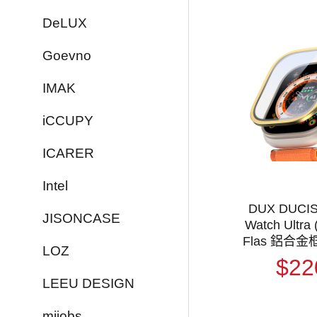
DeLUX
Goevno
IMAK
iCCUPY
ICARER
Intel
DUX DUCIS
JISONCASE
Watch Ultra
Flas 鋁合
LOZ
$22
LEEU DESIGN
mijobs