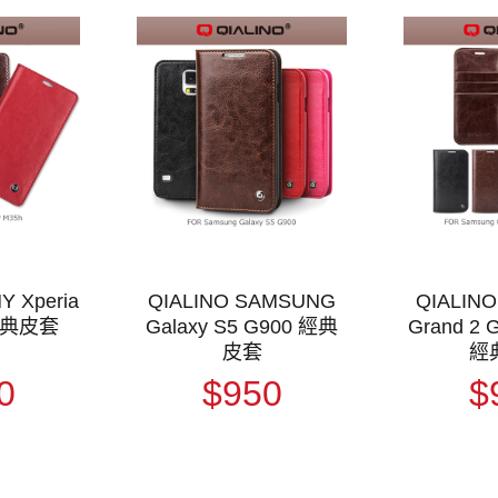
Y Xperia
QIALINO SAMSUNG
QIALIN
 經典皮套
Galaxy S5 G900 經典
Grand 2 
皮套
經
0
$950
$