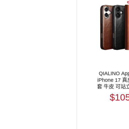
QIALINO Ap
iPhone 17
套 牛皮 可站
保護套 手機
$10
套 翻蓋