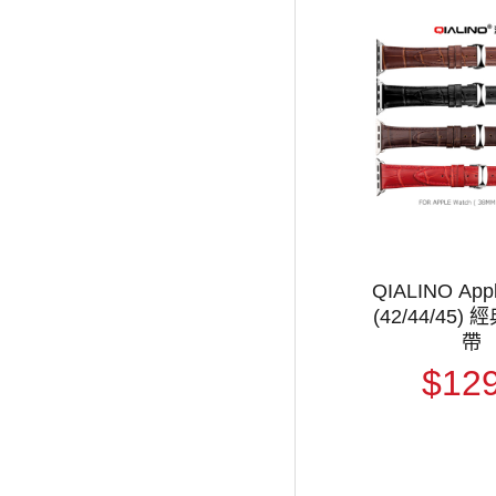
QIALINO App
(42/44/45)
帶
$12