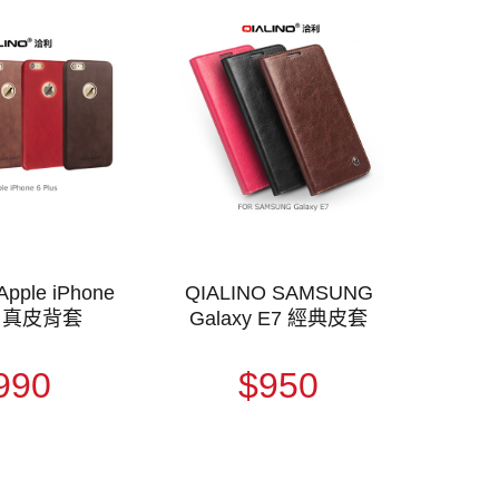
Apple iPhone
QIALINO SAMSUNG
us 真皮背套
Galaxy E7 經典皮套
990
$950