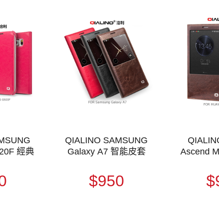
AMSUNG
QIALINO SAMSUNG
QIALIN
920F 經典
Galaxy A7 智能皮套
Ascend 
0
$950
$