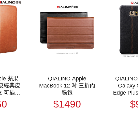
ple 蘋果
QIALINO Apple
QIALIN
 真皮經典皮
MacBook 12 吋 三折內
Galaxy 
立 可插卡
膽包
Edge Plu
套 側翻皮
背套
50
$1490
$
皮套