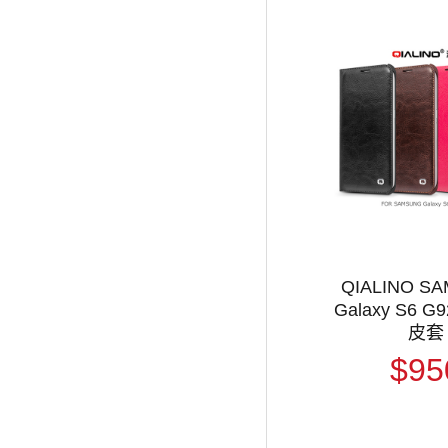
QIALINO S
Galaxy S6 G
皮套
$95