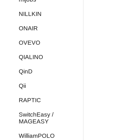
NILLKIN
ONAIR
OVEVO
QIALINO
QinD
Qii
RAPTIC
SwitchEasy /
MAGEASY
WilliamPOLO