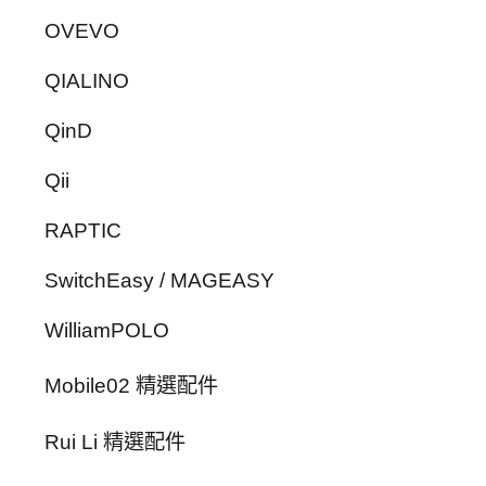
OVEVO
QIALINO
QinD
Qii
RAPTIC
SwitchEasy / MAGEASY
WilliamPOLO
Mobile02 精選配件
Rui Li 精選配件