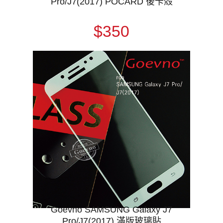
Pro/J7(2017) POCARD 後卡殼
$350
Goevno SAMSUNG Galaxy J7
Pro/J7(2017) 滿版玻璃貼