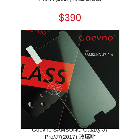
$390
Goevno SAMSUNG Galaxy J7
Pro/J7(2017) 玻璃貼