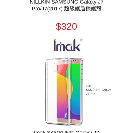
NILLKIN SAMSUNG Galaxy J7
Pro/J7(2017) 超級護盾保護殼
$320
Imak SAMSUNG Galaxy J7