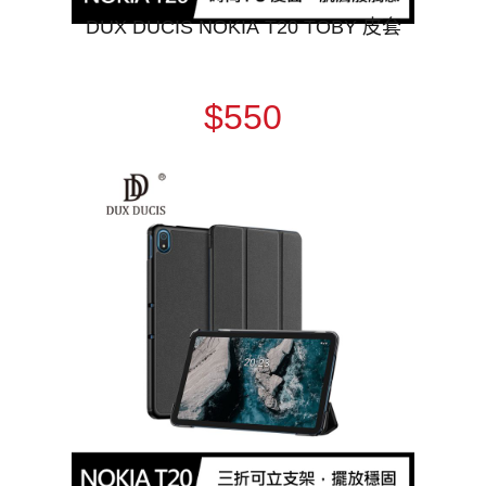
DUX DUCIS NOKIA T20 TOBY 皮套
$550