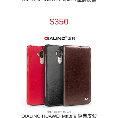
$350
QIALINO HUAWEI Mate 9 經典皮套