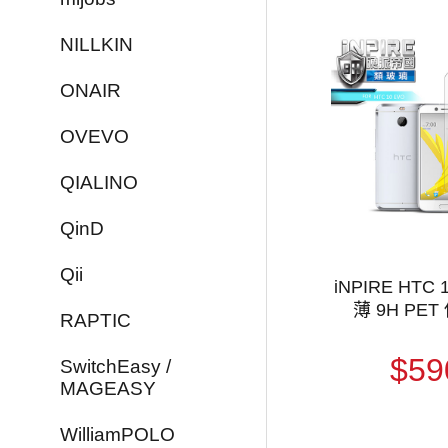
NILLKIN
ONAIR
OVEVO
QIALINO
QinD
Qii
iNPIRE HTC 
薄 9H PE
RAPTIC
$59
SwitchEasy /
MAGEASY
WilliamPOLO