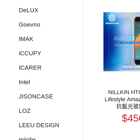
DeLUX
Goevno
IMAK
iCCUPY
ICARER
Intel
NILLKIN HT
JISONCASE
Lifestyle Ama
抗藍光玻
LOZ
$45
LEEU DESIGN
mijobs