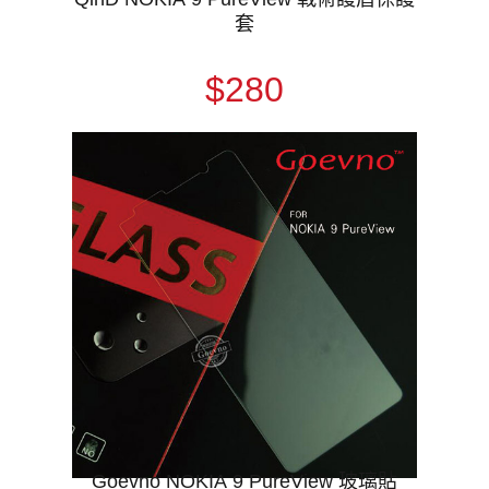
套
$280
Goevno NOKIA 9 PureView 玻璃貼