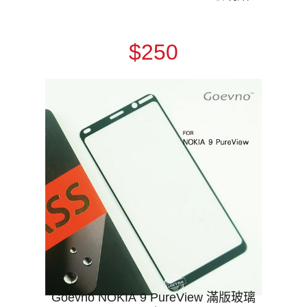
$250
Goevno NOKIA 9 PureView 滿版玻璃