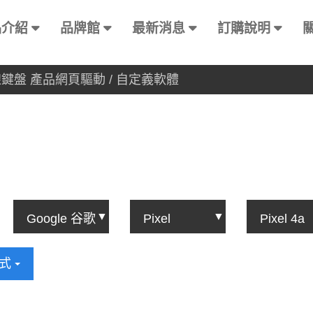
品介紹
品牌館
最新消息
訂購說明
有線鍵盤 產品網頁驅動 / 自定義軟體
方式