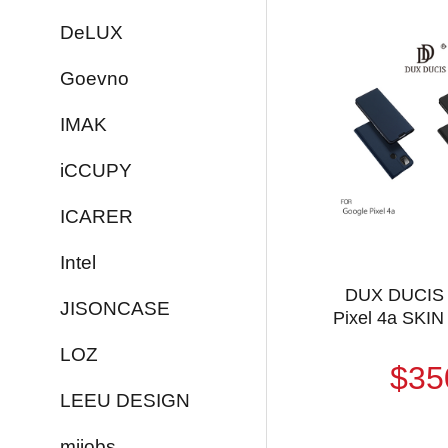
DeLUX
Goevno
IMAK
iCCUPY
ICARER
Intel
DUX DUCIS 
JISONCASE
Pixel 4a SKI
LOZ
$35
LEEU DESIGN
mijobs