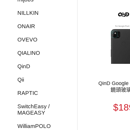
NILLKIN
ONAIR
OVEVO
QIALINO
QinD
Qii
QinD Google 
鏡頭玻
RAPTIC
$18
SwitchEasy /
MAGEASY
WilliamPOLO